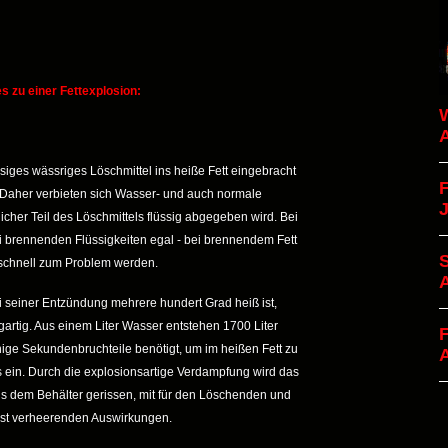
 zu einer Fettexplosion:
W
A
siges wässriges Löschmittel ins heiße Fett eingebracht
F
 Daher verbieten sich Wasser- und auch normale
cher Teil des Löschmittels flüssig abgegeben wird. Bei
ei brennenden Flüssigkeiten egal - bei brennendem Fett
S
schnell zum Problem werden.
i seiner Entzündung mehrere hundert Grad heiß ist,
rtig. Aus einem Liter Wasser entstehen 1700 Liter
F
ge Sekundenbruchteile benötigt, um im heißen Fett zu
s ein. Durch die explosionsartige Verdampfung wird das
 dem Behälter gerissen, mit für den Löschenden und
st verheerenden Auswirkungen.