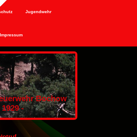
schutz
Jugendwehr
Impressum
 Feuerwehr Bochow
929 -
Notruf