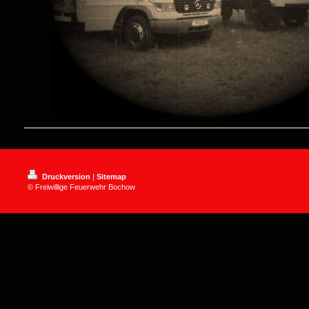
Druckversion
|
Sitemap
© Freiwillige Feuerwehr Bochow