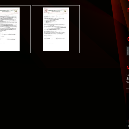
S
S
f