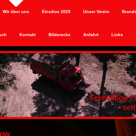
Wir über uns
Einsätze 2025
Unser Verein
Brand
uch
Kontakt
Bilderecke
Anfahrt
Links
Freiwillige
- seit 1
how