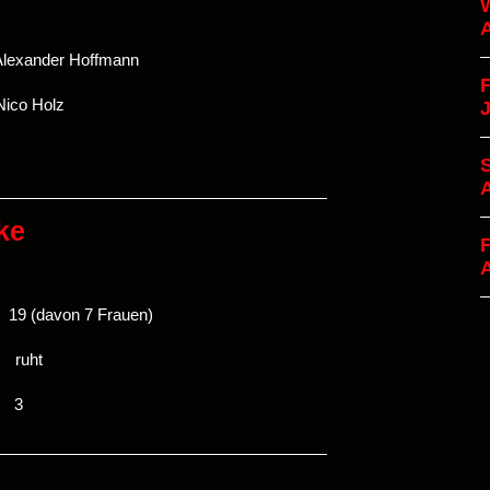
W
A
er Hoffmann
F
o Holz
S
ke
F
avon 7 Frauen)
ruht
 3