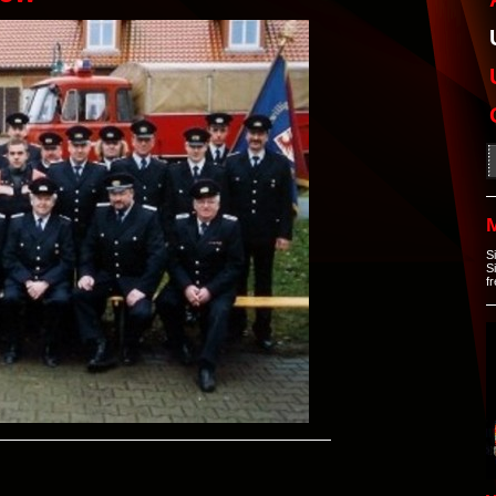
S
S
f